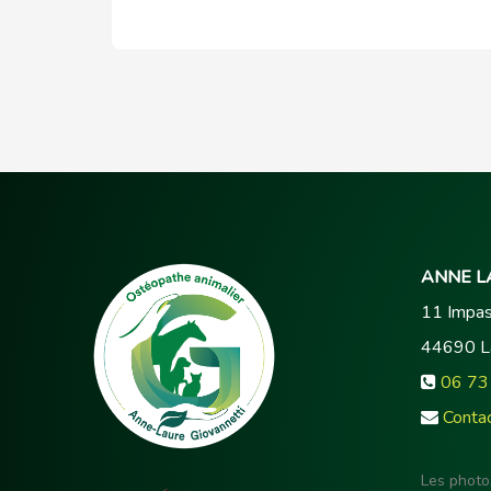
ANNE L
11 Impas
44690
L
06 73
Conta
Les photo