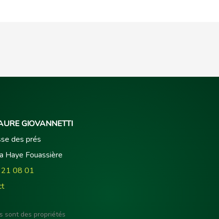
AURE GIOVANNETTI
se des prés
a Haye Fouassière
 21 08 01
ct
s sont des propriétés