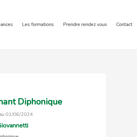
éances
Les formations
Prendre rendez vous
Contact
Chant Diphonique
au 01/06/2024
iovannetti
Diphonique